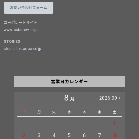
お問い合わせフォーム
コーポレートサイト
www.lostarrow.co.jp
STORIES
stories.lostarrow.co.jp
営業日カレンダー
8
2026.09
月
日
月
火
水
木
金
土
日
1
2
3
4
5
6
7
8
6