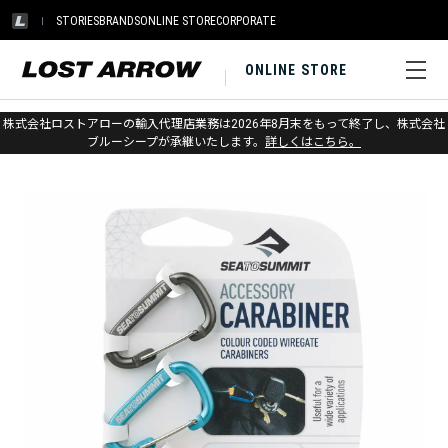
STORIES
BRANDS
ONLINE STORE
CORPORATE
ONLINE STORE
ホーム
>
シートゥサミット
>
アウトドアギア
株式会社ロストアローの輸入代理店業務は2026年8月末をもって終了し、株式会社
ブルーシープが承継いたします。
詳しくはこちら。