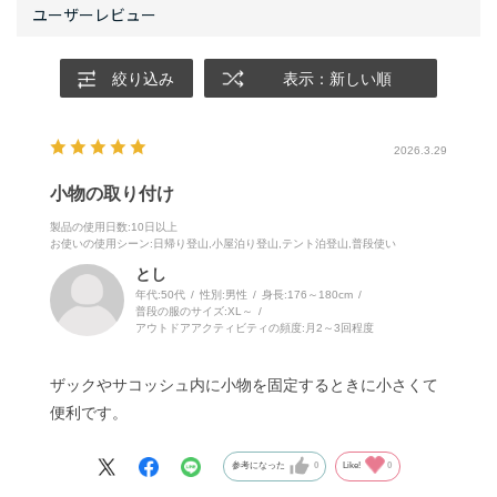
絞り込み
表示：新しい順
2026.3.29
小物の取り付け
製品の使用日数
:10日以上
お使いの使用シーン
:日帰り登山,小屋泊り登山,テント泊登山,普段使い
とし
年代:
50代
性別:
男性
身長:
176～180cm
普段の服のサイズ:
XL～
アウトドアアクティビティの頻度:
月2～3回程度
ザックやサコッシュ内に小物を固定するときに小さくて
便利です。
参考になった
0
Like!
0