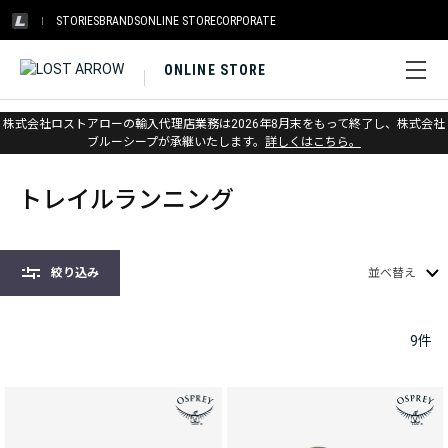
STORIES
BRANDS
ONLINE STORE
CORPORATE
ONLINE STORE
株式会社ロストアローの輸入代理店業務は2026年8月末をもって終了し、株式会社
ホーム
>
バックパック
>
トレイルランニング
ブルーシープが承継いたします。
詳しくはこちら。
トレイルランニング
絞り込み
並べ替え
9
件