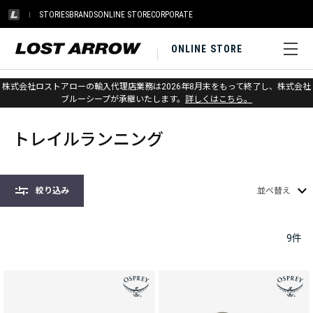
STORIES
BRANDS
ONLINE STORE
CORPORATE
ONLINE STORE
株式会社ロストアローの輸入代理店業務は2026年8月末をもって終了し、株式会社
ホーム
>
バックパック
>
トレイルランニング
ブルーシープが承継いたします。
詳しくはこちら。
トレイルランニング
絞り込み
並べ替え
9
件