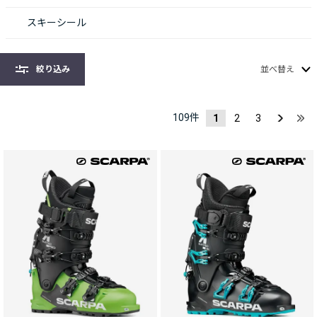
スキーシール
絞り込み
並べ替え
109
件
1
2
3