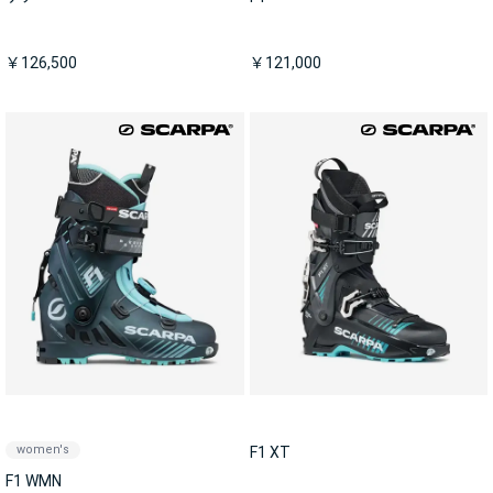
￥126,500
￥121,000
women's
F1 XT
F1 WMN