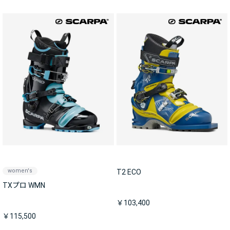
women's
T2 ECO
TXプロ WMN
￥103,400
￥115,500