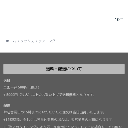
10
件
ホーム
>
ソックス
>
ランニング
送料・配送について
送料
全国一律 500円（税込）
※ 5000円（税込）以上のお買い上げで
送料無料
となります。
配送
弊社営業日の15時までにいただいたご注文は
当日出荷
いたします。
※15時以降、もしくは弊社休業日の場合は、翌営業日の出荷になります。
※ご注文のタイミングにより万一在庫切れとなってしまった場合や、その他や