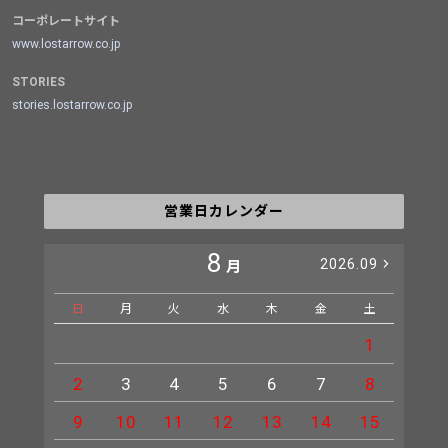
コーポレートサイト
www.lostarrow.co.jp
STORIES
stories.lostarrow.co.jp
営業日カレンダー
8
2026.09
月
日
月
火
水
木
金
土
日
1
2
3
4
5
6
7
8
6
9
10
11
12
13
14
15
13