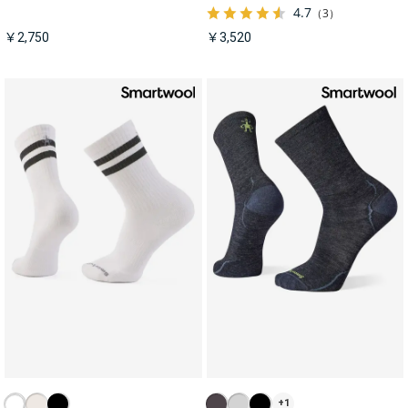
4.7
（3）
￥2,750
￥3,520
+1