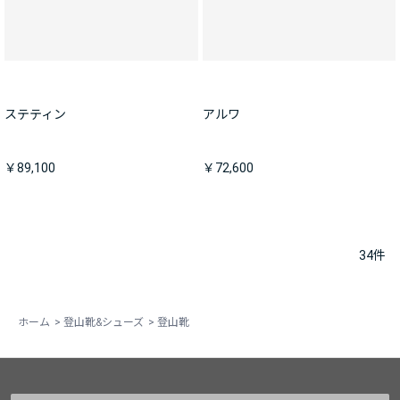
ステティン
アルワ
￥89,100
￥72,600
34
件
ホーム
>
登山靴&シューズ
>
登山靴