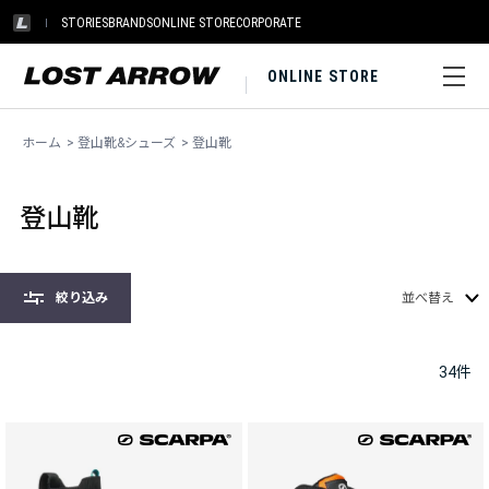
STORIES
BRANDS
ONLINE STORE
CORPORATE
ONLINE STORE
ホーム
>
登山靴&シューズ
>
登山靴
登山靴
絞り込み
並べ替え
34
件