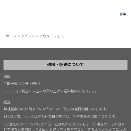
9
件
ホーム
>
アパレル
>
アウターシェル
送料・配送について
送料
全国一律 500円（税込）
※ 5000円（税込）以上のお買い上げで
送料無料
となります。
配送
弊社営業日の15時までにいただいたご注文は
当日出荷
いたします。
※15時以降、もしくは弊社休業日の場合は、翌営業日の出荷になります。
※ご注文のタイミングにより万一在庫切れとなってしまった場合や、その他や
むを得ない事情によりお届けが遅くなる場合などは、弊社よりメールまたはお