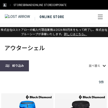
STORIES
BRANDS
ONLINE STORE
CORPORATE
ONLINE STORE
株式会社ロストアローの輸入代理店業務は2026年8月末をもって終了し、株式会社
ホーム
>
アパレル
>
アウターシェル
ブルーシープが承継いたします。
詳しくはこちら。
アウターシェル
絞り込み
並べ替え
9
件