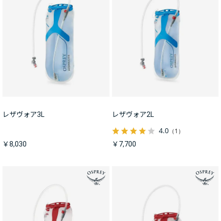
レザヴォア3L
レザヴォア2L
4.0
（1）
￥8,030
￥7,700