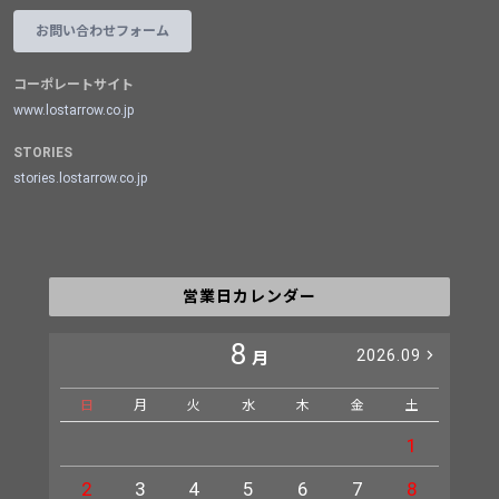
お問い合わせフォーム
コーポレートサイト
www.lostarrow.co.jp
STORIES
stories.lostarrow.co.jp
営業日カレンダー
8
2026.09
月
日
月
火
水
木
金
土
日
1
2
3
4
5
6
7
8
6