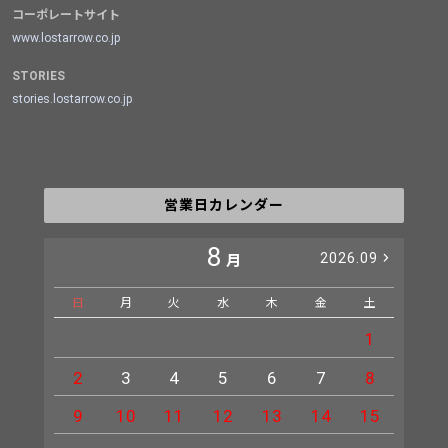
コーポレートサイト
www.lostarrow.co.jp
STORIES
stories.lostarrow.co.jp
営業日カレンダー
8
2026.09
月
日
月
火
水
木
金
土
日
1
2
3
4
5
6
7
8
6
9
10
11
12
13
14
15
13