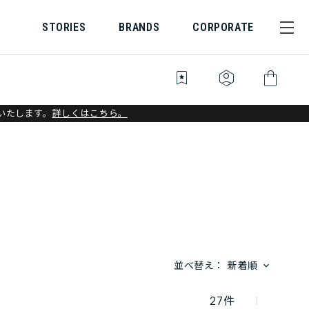
STORIES
BRANDS
CORPORATE
bookmark_star
identity_platform
shopping_bag
いたします。
詳しくはこちら。
並べ替え：
新着順
27
件