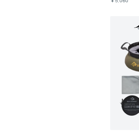
￥5,060