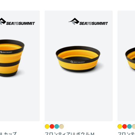
ULカップ
フロンティアULボウル M
フロンテ