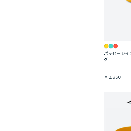
パッセージイ
グ
￥2,860