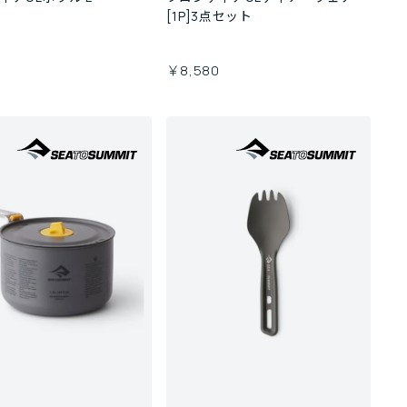
[1P]3点セット
￥8,580