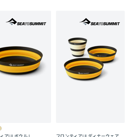
ィアULボウル L
フロンティアULディナーウェア