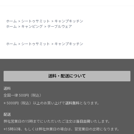
ホーム
>
シートゥサミット
>
キャンプキッチン
ホーム
>
キャンピング
>
テーブルウェア
ホーム
>
シートゥサミット
>
キャンプキッチン
送料・配送について
送料
全国一律 500円（税込）
※ 5000円（税込）以上のお買い上げで
送料無料
となります。
配送
弊社営業日の15時までにいただいたご注文は
当日出荷
いたします。
※15時以降、もしくは弊社休業日の場合は、翌営業日の出荷になります。