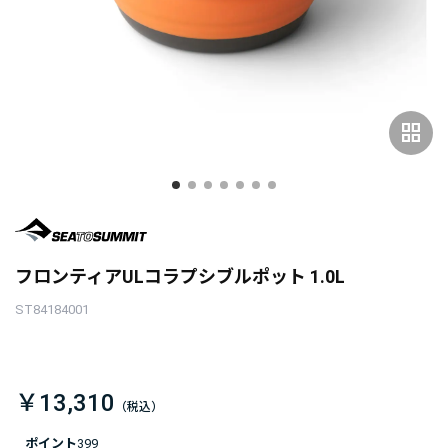
grid_view
フロンティアULコラプシブルポット 1.0L
ST84184001
￥13,310
ポイント
399