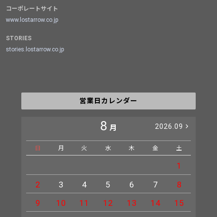
コーポレートサイト
www.lostarrow.co.jp
STORIES
stories.lostarrow.co.jp
営業日カレンダー
8
2026.09
月
日
月
火
水
木
金
土
日
1
2
3
4
5
6
7
8
6
9
10
11
12
13
14
15
13