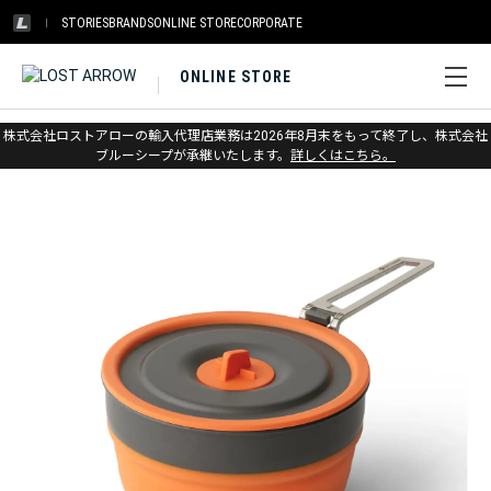
STORIES
BRANDS
ONLINE STORE
CORPORATE
ONLINE STORE
ホーム
>
シートゥサミット
>
キャンプキッチン
株式会社ロストアローの輸入代理店業務は2026年8月末をもって終了し、株式会社
ブルーシープが承継いたします。
詳しくはこちら。