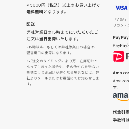
※ 5000円（税込）以上のお買い上げで
送料無料
となります。
「VISA
配送
リカン・
弊社営業日の15時までにいただいたご
PayPay
注文は
当日出荷
いたします。
PayP
※15時以降、もしくは弊社休業日の場合は、
翌営業日の出荷になります。
※ご注文のタイミングにより万一在庫切れと
なってしまった場合や、その他やむを得ない
Amazon
事情によりお届けが遅くなる場合などは、弊
社よりメールまたはお電話にてお知らせしま
Amaz
す。
す。
代金引
手数料