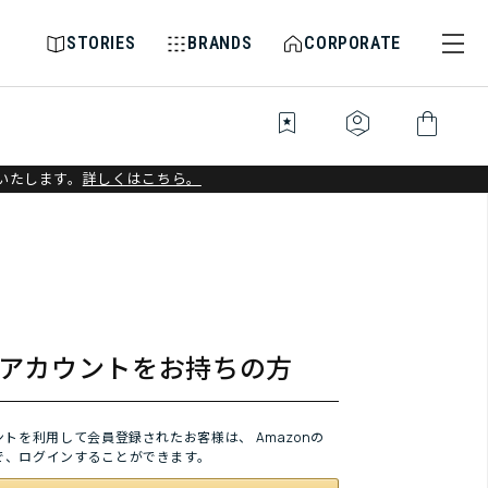
STORIES
BRANDS
CORPORATE
bookmark_star
identity_platform
shopping_bag
いたします。
詳しくはこちら。
onアカウントをお持ちの方
ウントを利用して会員登録されたお客様は、
Amazonの
で、ログインすることができます。