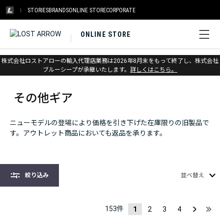
STORIES
BRANDS
ONLINE STORE
CORPORATE
ONLINE STORE
株式会社ロストアローの輸入代理店業務は2026年8月末をもって終了し、株式会社
ホーム
>
アウトレット
>
その他ギア
ブルーシープが承継いたします。
詳しくはこちら。
その他ギア
ニューモデルの登場により価格を引き下げた在庫限りの旧製品で
す。アウトレット商品においても返品を承ります。
絞り込み
並べ替え
153
件
1
2
3
4