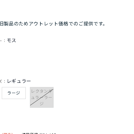
旧製品のためアウトレット価格でのご提供です。
モス
ー：
レギュラー
ズ：
レクタンギ
ラージ
ュラーラー
ジ
5