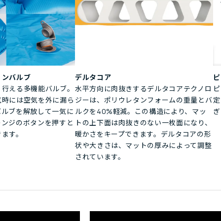
ョンバルブ
デルタコア
ピ
く行える多機能バルブ。
水平方向に肉抜きするデルタコアテクノロ
ピ
気時には空気を外に漏ら
ジーは、ポリウレタンフォームの重量とバ
定
バルブを解放して一気に
ルクを40%軽減。この構造により、マッ
ぎ
レンジのボタンを押すと
トの上下面は肉抜きのない一枚面になり、
きます。
暖かさをキープできます。デルタコアの形
状や大きさは、マットの厚みによって調整
されています。