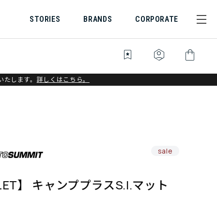
STORIES
BRANDS
CORPORATE
bookmark_star
identity_platform
shopping_bag
いたします。
詳しくはこちら。
sale
LET】 キャンププラスS.I.マット