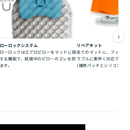
>
ローロックシステム
リペアキット
ローロックはエアロピローをマットに固
全てのマットに、フィール
する機能で、就寝中のピローのズレを防
ラブルに素早く対応できる
ます。
(補修パッチとシリコン接着