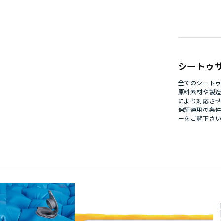
シートゥ
全てのシート
原料素材や製
により対応さ
保証適用の条
ー
をご覧下さ