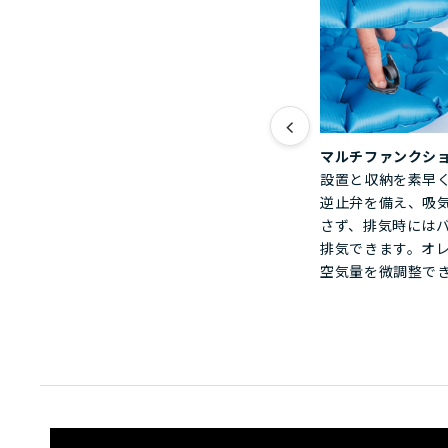
<
マルチファンクシ
設置と収納を素早
逆止弁を備え、吸
さず、排気時には
排気できます。オ
空気量を微調整で