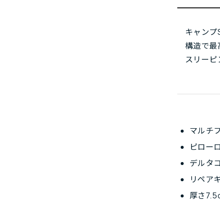
キャンプ
構造で最
スリーピ
マルチ
ピロー
デルタ
リペア
厚さ7.5