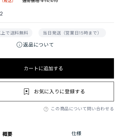
通常価格 ￥14,410
2
円以上で送料無料
当日発送（営業日15時まで）
info
返品について
カートに追加する
お気に入りに登録する
この商品について問い合わせる
仕様
概要