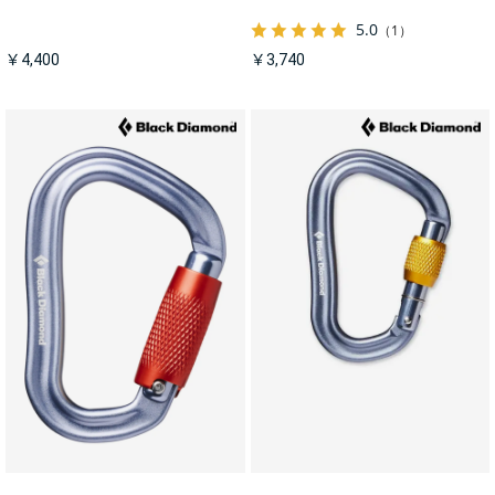
5.0
（1）
￥4,400
￥3,740