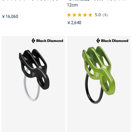
12cm
5.0
（9）
￥16,060
￥2,640