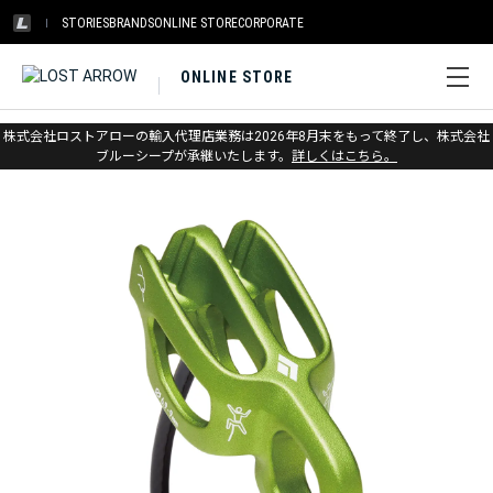
STORIES
BRANDS
ONLINE STORE
CORPORATE
ONLINE STORE
ホーム
>
ブラックダイヤモンド
>
クライミング
>
ビレイデバイス
株式会社ロストアローの輸入代理店業務は2026年8月末をもって終了し、株式会社
ブルーシープが承継いたします。
詳しくはこちら。