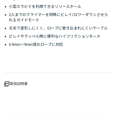
小型カラビナを利用できるリリースホール
2人までのクライマーを同時にビレイ/ロワーダウンさせら
れるガイドモード
丈夫で変形しにくく、ロープに巻き込まれにくいケーブル
ビレイやラッペル時に便利なハイフリクションモード
6.9mm〜9mm径のロープに対応
picture_as_pdf
取扱説明書