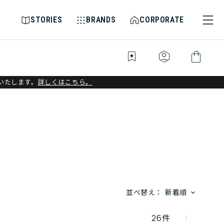
STORIES
BRANDS
CORPORATE
bookmark_star
identity_platform
shopping_bag
いたします。
詳しくはこちら。
並べ替え：
新着順
26
件