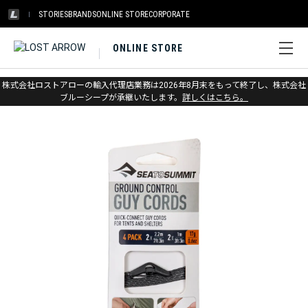
STORIES
BRANDS
ONLINE STORE
CORPORATE
ONLINE STORE
ホーム
>
シートゥサミット
>
アウトドアギア
株式会社ロストアローの輸入代理店業務は2026年8月末をもって終了し、株式会社
ブルーシープが承継いたします。
詳しくはこちら。