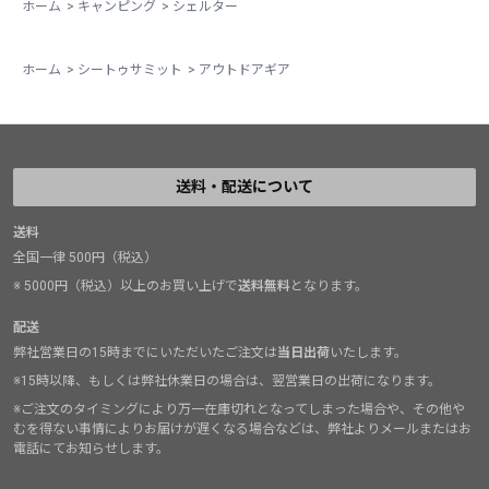
ホーム
>
キャンピング
>
シェルター
ホーム
>
シートゥサミット
>
アウトドアギア
送料・配送について
送料
全国一律 500円（税込）
※ 5000円（税込）以上のお買い上げで
送料無料
となります。
配送
弊社営業日の15時までにいただいたご注文は
当日出荷
いたします。
※15時以降、もしくは弊社休業日の場合は、翌営業日の出荷になります。
※ご注文のタイミングにより万一在庫切れとなってしまった場合や、その他や
むを得ない事情によりお届けが遅くなる場合などは、弊社よりメールまたはお
電話にてお知らせします。