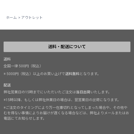
ホーム
>
アウトレット
送料・配送について
送料
全国一律 500円（税込）
※ 5000円（税込）以上のお買い上げで
送料無料
となります。
配送
弊社営業日の15時までにいただいたご注文は
当日出荷
いたします。
※15時以降、もしくは弊社休業日の場合は、翌営業日の出荷になります。
※ご注文のタイミングにより万一在庫切れとなってしまった場合や、その他や
むを得ない事情によりお届けが遅くなる場合などは、弊社よりメールまたはお
電話にてお知らせします。