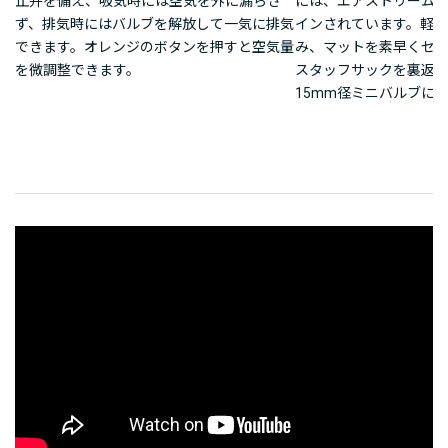
止弁を備え、吸気時には空気を外に漏らさ
には、エアストリーム
ず、排気時にはバルブを解放して一気に排気
インされています。軽
できます。オレンジのボタンを押すと空気量
み、マットを素早くセ
を微調整できます。
スタッフサックを裏返
15mm径ミニバルブに