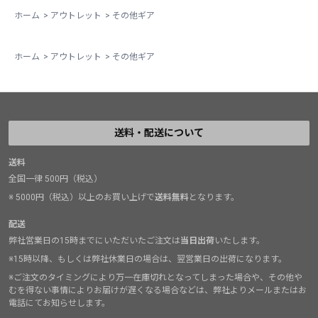
ホーム
>
アウトレット
>
その他ギア
ホーム
>
アウトレット
>
その他ギア
送料・配送について
送料
全国一律 500円（税込）
※ 5000円（税込）以上のお買い上げで
送料無料
となります。
配送
弊社営業日の15時までにいただいたご注文は
当日出荷
いたします。
※15時以降、もしくは弊社休業日の場合は、翌営業日の出荷になります。
※ご注文のタイミングにより万一在庫切れとなってしまった場合や、その他や
むを得ない事情によりお届けが遅くなる場合などは、弊社よりメールまたはお
電話にてお知らせします。