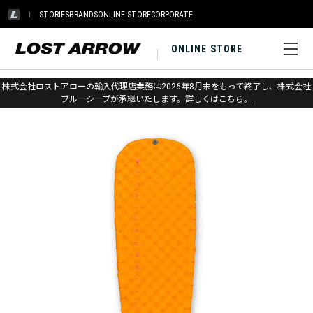
STORIES
BRANDS
ONLINE STORE
CORPORATE
ONLINE STORE
ホーム
>
アウトレット
>
その他ギア
株式会社ロストアローの輸入代理店業務は2026年8月末をもって終了し、株式会社
ブルーシープが承継いたします。
詳しくはこちら。