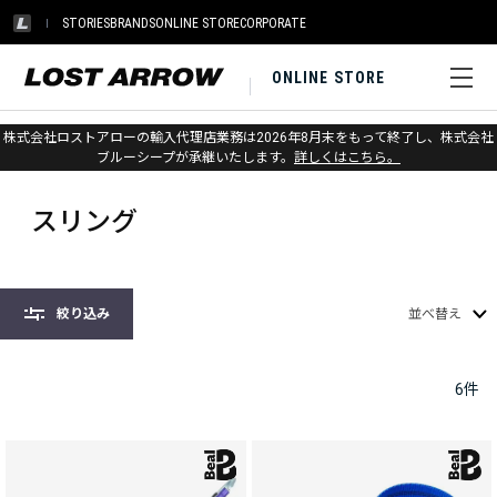
STORIES
BRANDS
ONLINE STORE
CORPORATE
ONLINE STORE
株式会社ロストアローの輸入代理店業務は2026年8月末をもって終了し、株式会社
ホーム
>
ベアール
>
スリング
ブルーシープが承継いたします。
詳しくはこちら。
スリング
絞り込み
並べ替え
6
件