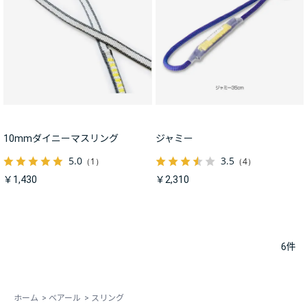
10mmダイニーマスリング
ジャミー
5.0
3.5
（1）
（4）
￥1,430
￥2,310
6
件
ホーム
>
ベアール
>
スリング