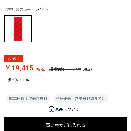
レッド
選択中のカラー：
50%OFF
￥19,415
通常価格 ￥38,830
ポイント
194
5000円以上で送料無料
当日発送（営業日15時まで）
info
返品について
買い物かごに入れる