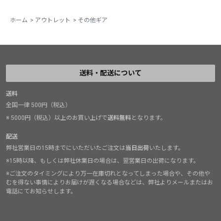
ホーム
>
アウトレット
>
その他ギア
送料・配送について
送料
全国一律 500円（税込）
※ 5000円（税込）以上のお買い上げで
送料無料
となります。
配送
弊社営業日の15時までにいただいたご注文は
当日出荷
いたします。
※15時以降、もしくは弊社休業日の場合は、翌営業日の出荷になります。
※ご注文のタイミングにより万一在庫切れとなってしまった場合や、その他や
むを得ない事情によりお届けが遅くなる場合などは、弊社よりメールまたはお
電話にてお知らせします。