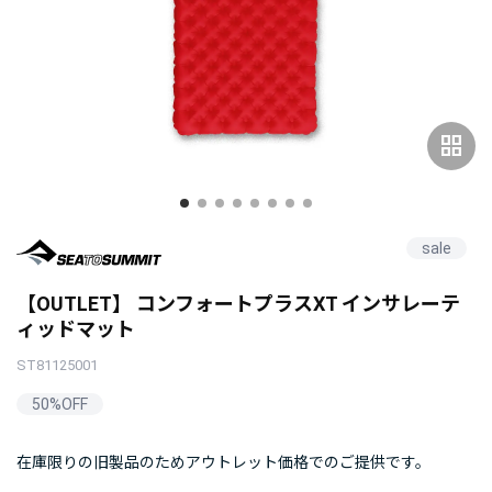
grid_view
sale
【OUTLET】 コンフォートプラスXT インサレーテ
ィッドマット
ST81125001
50%OFF
在庫限りの旧製品のためアウトレット価格でのご提供です。