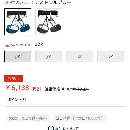
アストラルブルー
選択中のカラー：
XXS
選択中のサイズ：
XXS
XS
S
M
40%OFF
￥6,138
通常価格 ￥10,230
ポイント
61
5000円以上で送料無料
当日発送（営業日15時まで）
info
返品について