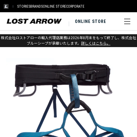
STORIES
BRANDS
ONLINE STORE
CORPORATE
ONLINE STORE
ホーム
>
アウトレット
>
クライミングギア
株式会社ロストアローの輸入代理店業務は2026年8月末をもって終了し、株式会社
ブルーシープが承継いたします。
詳しくはこちら。