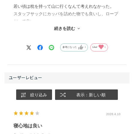
若い頃は枕を持って山に行くなんて考えれなかった。
スタッフサックにカッパを詰めた物でも良いし、ロープ
だって良い。
続きを読む
わざわざそんな余計な物を山に持っていくなんて、あり
得ない。
参考になった
1
Like!
1
そう思っておりました。
ですが、睡眠は大事です。一度使ってみると、明らかに
睡眠の質が違います。
その重量60g。
これならば、私の場合は軽量化したい山行でも許容範囲
絞り込み
表示：新しい順
です。
起毛されていて肌触りも良く、横向きでも寝やすい。
クッション性もコシがあって丁度良い感じです。
2026.4.10
寝心地は良い
もはや、コレがなくてはならない体になってしまいまし
た。