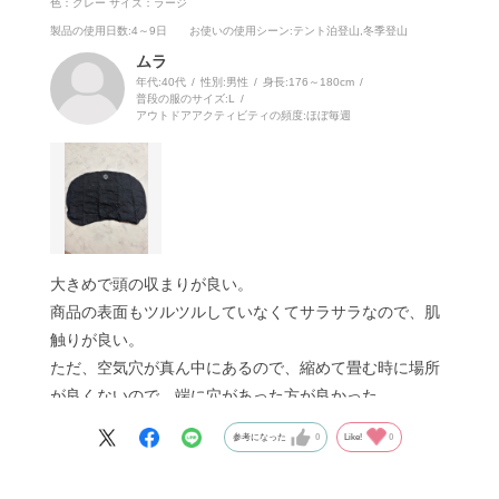
色：グレー
サイズ：ラージ
製品の使用日数
:4～9日
お使いの使用シーン
:テント泊登山,冬季登山
ムラ
年代:
40代
性別:
男性
身長:
176～180cm
普段の服のサイズ:
L
アウトドアアクティビティの頻度:
ほぼ毎週
大きめで頭の収まりが良い。
商品の表面もツルツルしていなくてサラサラなので、肌
触りが良い。
ただ、空気穴が真ん中にあるので、縮めて畳む時に場所
が良くないので、端に穴があった方が良かった。
参考になった
0
Like!
0