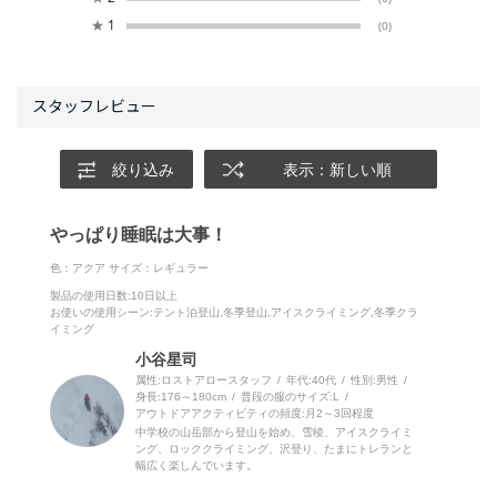
★
1
(0)
絞り込み
表示：新しい順
やっぱり睡眠は大事！
色：アクア
サイズ：レギュラー
製品の使用日数
:10日以上
お使いの使用シーン
:テント泊登山,冬季登山,アイスクライミング,冬季クラ
イミング
小谷星司
属性:ロストアロースタッフ
年代:
40代
性別:
男性
身長:
176～180cm
普段の服のサイズ:
L
アウトドアアクティビティの頻度:
月2～3回程度
中学校の山岳部から登山を始め、雪稜、アイスクライミ
ング、ロッククライミング、沢登り、たまにトレランと
幅広く楽しんでいます。