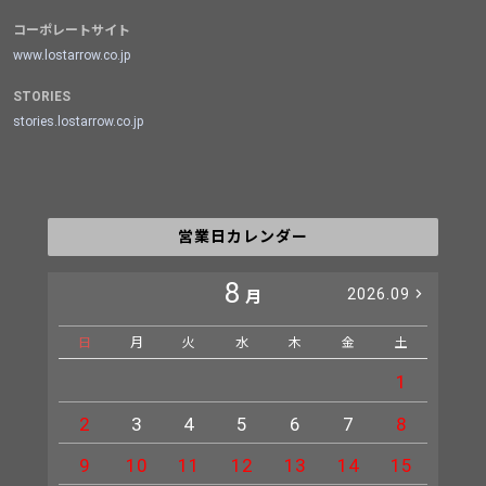
コーポレートサイト
www.lostarrow.co.jp
STORIES
stories.lostarrow.co.jp
営業日カレンダー
8
2026.09
月
日
月
火
水
木
金
土
日
1
2
3
4
5
6
7
8
6
9
10
11
12
13
14
15
13