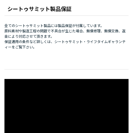
シートゥサミット製品保証
全てのシートゥサミット製品には製品保証が付属しています。
原料素材や製造工程の問題で不具合が生じた場合、無償修理、無償交換、返
金により対応させて頂きます。
保証適用の条件など詳しくは、
シートゥサミット・ライフタイムギャランテ
ィー
をご覧下さい。