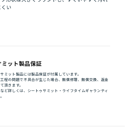
にくい
サミット製品保証
ゥサミット製品には製品保証が付属しています。
造工程の問題で不具合が生じた場合、無償修理、無償交換、返金
せて頂きます。
件など詳しくは、
シートゥサミット・ライフタイムギャランティ
い。