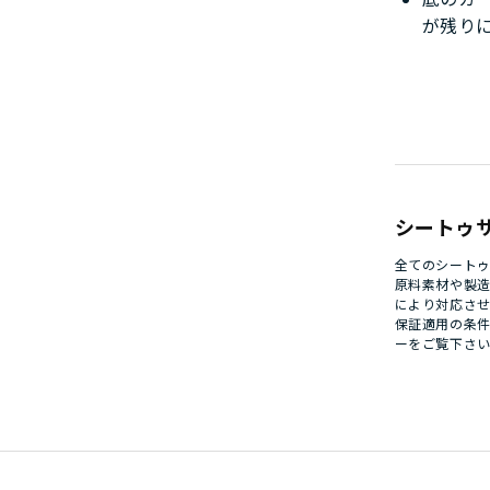
が残り
シートゥ
全てのシート
原料素材や製
により対応さ
保証適用の条
ー
をご覧下さ