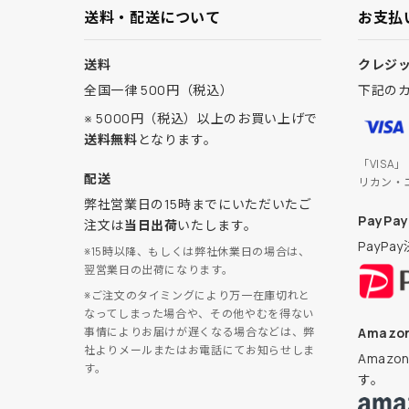
送料・配送について
お支払
送料
クレジ
全国一律 500円（税込）
下記の
※ 5000円（税込）以上のお買い上げで
送料無料
となります。
「VISA
配送
リカン・
弊社営業日の15時までにいただいたご
PayPay
注文は
当日出荷
いたします。
PayP
※15時以降、もしくは弊社休業日の場合は、
翌営業日の出荷になります。
※ご注文のタイミングにより万一在庫切れと
なってしまった場合や、その他やむを得ない
Amazon
事情によりお届けが遅くなる場合などは、弊
社よりメールまたはお電話にてお知らせしま
Amaz
す。
す。