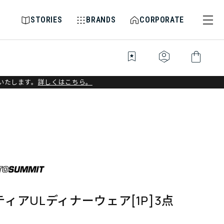
STORIES
BRANDS
CORPORATE
bookmark_star
identity_platform
shopping_bag
いたします。
詳しくはこちら。
ィアULディナーウェア[1P]3点