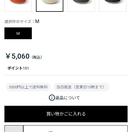
M
選択中のサイズ：
M
￥5,060
ポイント
151
5000円以上で送料無料
当日発送（営業日15時まで）
info
返品について
買い物かごに入れる