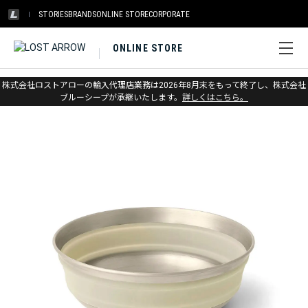
STORIES
BRANDS
ONLINE STORE
CORPORATE
ONLINE STORE
ホーム
>
シートゥサミット
>
キャンプキッチン
株式会社ロストアローの輸入代理店業務は2026年8月末をもって終了し、株式会社
ブルーシープが承継いたします。
詳しくはこちら。