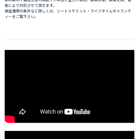
原料素材や製造工程の問題で不具合が生じた場合、無償修理、無償交換、返
金により対応させて頂きます。
保証適用の条件など詳しくは、
シートゥサミット・ライフタイムギャランテ
ィー
をご覧下さい。