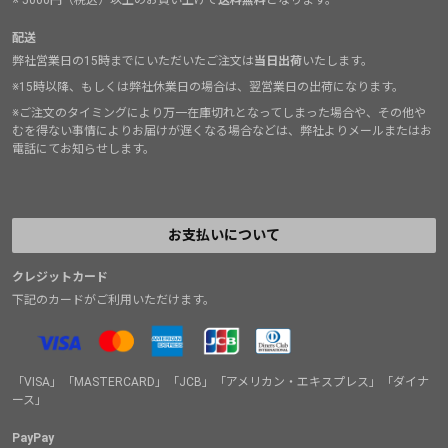
※ 5000円（税込）以上のお買い上げで
送料無料
となります。
配送
弊社営業日の15時までにいただいたご注文は
当日出荷
いたします。
※15時以降、もしくは弊社休業日の場合は、翌営業日の出荷になります。
※ご注文のタイミングにより万一在庫切れとなってしまった場合や、その他や
むを得ない事情によりお届けが遅くなる場合などは、弊社よりメールまたはお
電話にてお知らせします。
お支払いについて
クレジットカード
下記のカードがご利用いただけます。
「VISA」「MASTERCARD」「JCB」「アメリカン・エキスプレス」「ダイナ
ース」
PayPay