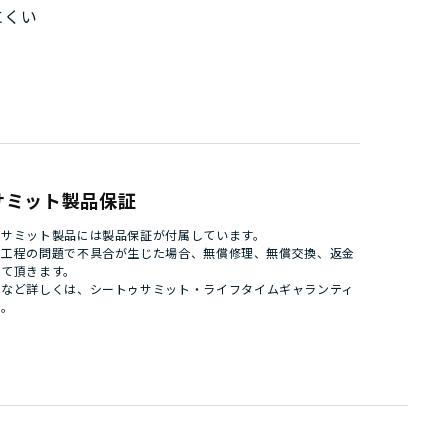
にくい
サミット製品保証
ゥサミット製品には製品保証が付属しています。
造工程の問題で不具合が生じた場合、無償修理、無償交換、返金
せて頂きます。
件など詳しくは、
シートゥサミット・ライフタイムギャランティ
い。