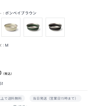
ボンベイブラウン
ー：
M
ズ：
0
51
円以上で送料無料
当日発送（営業日15時まで）