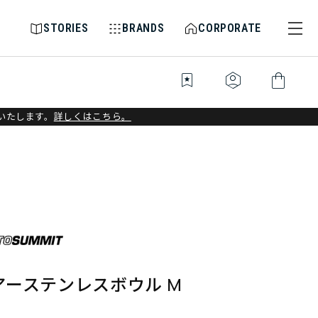
STORIES
BRANDS
CORPORATE
bookmark_star
identity_platform
shopping_bag
いたします。
詳しくはこちら。
アーステンレスボウル M