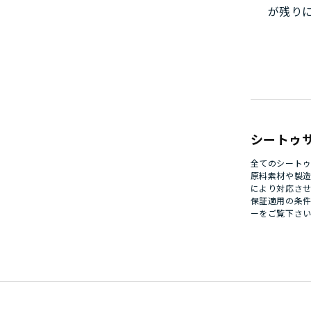
が残り
シートゥ
全てのシート
原料素材や製
により対応さ
保証適用の条
ー
をご覧下さ