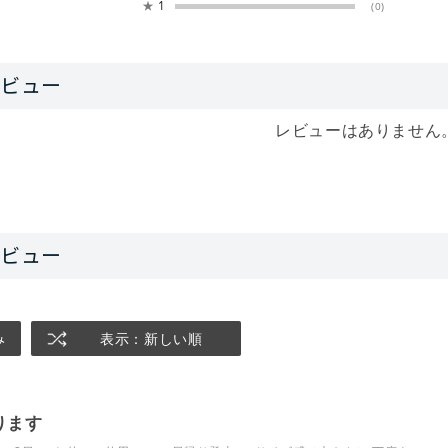
★
1
(0)
レビューはありません
み
表示：新しい順
ります