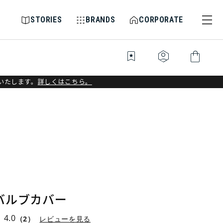
STORIES
BRANDS
CORPORATE
bookmark_star
identity_platform
shopping_bag
いたします。
詳しくはこちら。
バルブカバー
4.0
（2）
レビューを見る