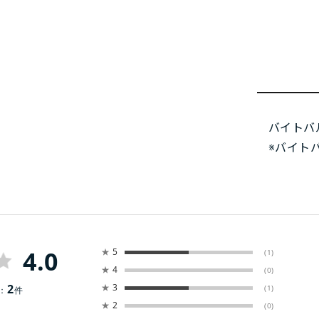
バイトバ
※バイト
4.0
★
5
(1)
★
4
(0)
2
★
3
(1)
：
件
★
2
(0)