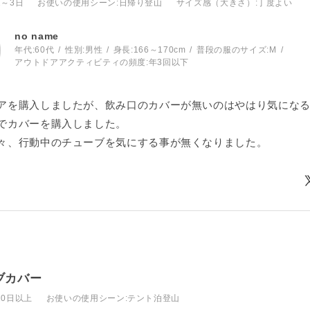
1～3日
お使いの使用シーン
:日帰り登山
サイズ感（大きさ）
:丁度よい
no name
年代:
60代
性別:
男性
身長:
166～170cm
普段の服のサイズ:
M
アウトドアアクティビティの頻度:
年3回以下
アを購入しましたが、飲み口のカバーが無いのはやはり気にな
でカバーを購入しました。
々、行動中のチューブを気にする事が無くなりました。
ブカバー
10日以上
お使いの使用シーン
:テント泊登山