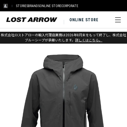
STORIES
BRANDS
ONLINE STORE
CORPORATE
ONLINE STORE
ホーム
>
アウトレット
>
アパレル メンズ
株式会社ロストアローの輸入代理店業務は2026年8月末をもって終了し、株式会社
ブルーシープが承継いたします。
詳しくはこちら。