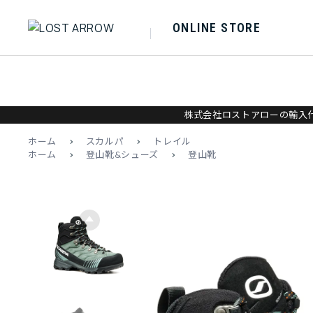
ONLINE STORE
株式会社ロストアローの輸入代
ホーム
>
スカルパ
>
トレイル
ホーム
>
登山靴&シューズ
>
登山靴