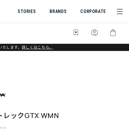
STORIES
BRANDS
CORPORATE
bookmark_star
identity_platform
shopping_bag
いたします。
詳しくはこちら。
レックGTX WMN
370