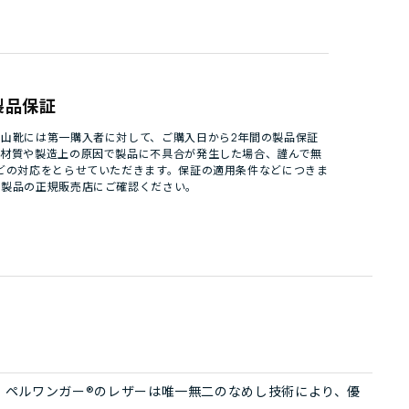
製品保証
山靴には第一購入者に対して、ご購入日から2年間の製品保証
。材質や製造上の原因で製品に不具合が発生した場合、謹んで無
どの対応をとらせていただきます。保証の適用条件などにつきま
パ製品の正規販売店にご確認ください。
。ペルワンガー®のレザーは唯一無二のなめし技術により、優