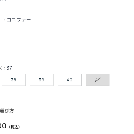
コニファー
ー：
37
ズ：
38
39
40
41
選び方
00