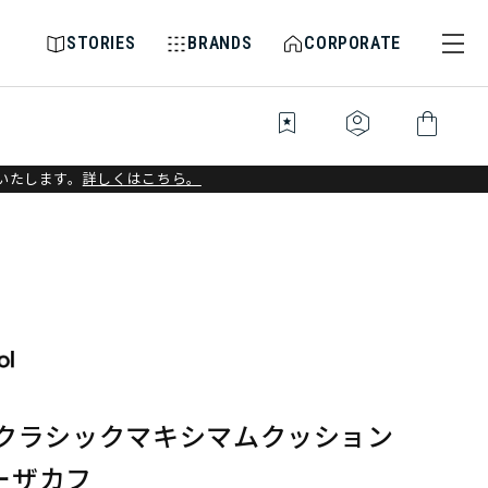
STORIES
BRANDS
CORPORATE
bookmark_star
identity_platform
shopping_bag
いたします。
詳しくはこちら。
 クラシックマキシマムクッション
ーザカフ