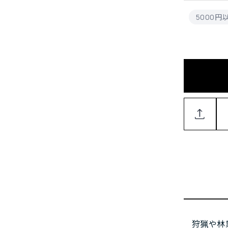
5000
狩猟や林