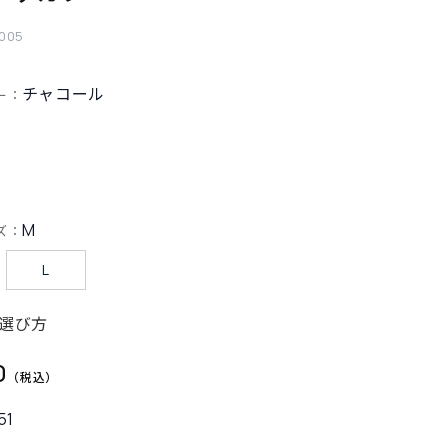
005
チャコール
ー：
M
ズ：
L
選び方
0
51