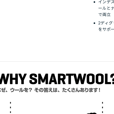
インデ
ールと
で両立
2ディ
をサポ