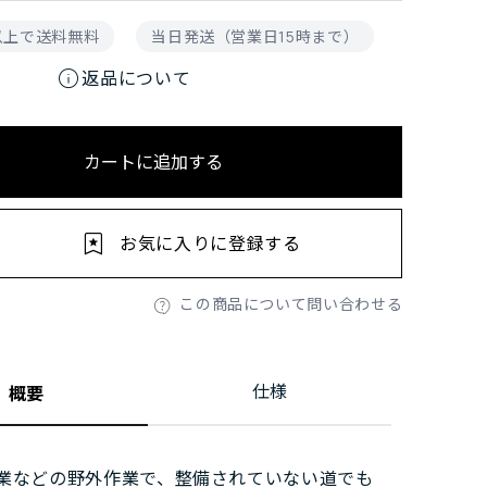
円以上で送料無料
当日発送（営業日15時まで）
info
返品について
カートに追加する
お気に入りに登録する
この商品について問い合わせる
仕様
概要
業などの野外作業で、整備されていない道でも