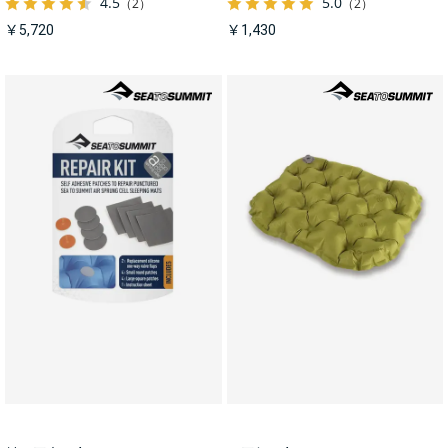
4.5
5.0
（2）
（2）
￥5,720
￥1,430