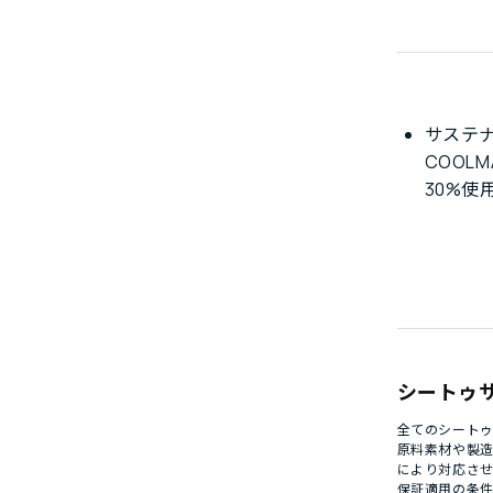
サステ
COOLM
30%使
シートゥ
全てのシート
原料素材や製
により対応さ
保証適用の条