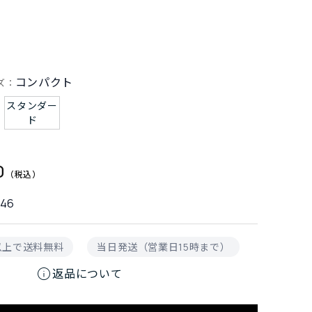
コンパクト
ズ：
スタンダー
ド
0
346
円以上で送料無料
当日発送（営業日15時まで）
info
返品について