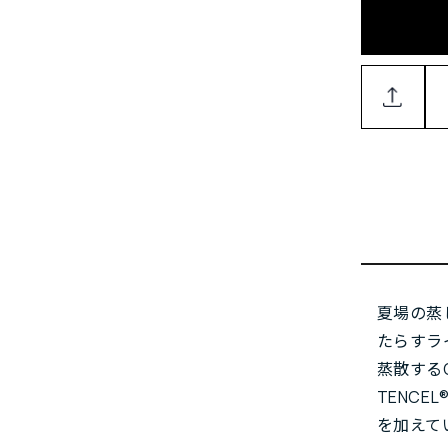
夏場の蒸
たらすラ
蒸散するC
TENC
を加えて