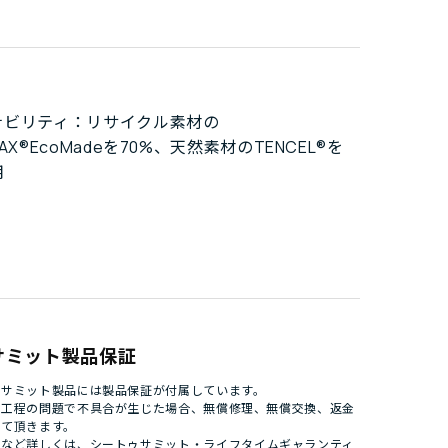
ナビリティ：リサイクル素材の
AX®EcoMadeを70%、天然素材のTENCEL®を
用
サミット製品保証
ゥサミット製品には製品保証が付属しています。
造工程の問題で不具合が生じた場合、無償修理、無償交換、返金
せて頂きます。
件など詳しくは、
シートゥサミット・ライフタイムギャランティ