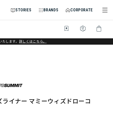
STORIES
BRANDS
CORPORATE
bookmark_star
identity_platform
shopping_bag
いたします。
詳しくはこちら。
ズライナー マミーウィズドローコ