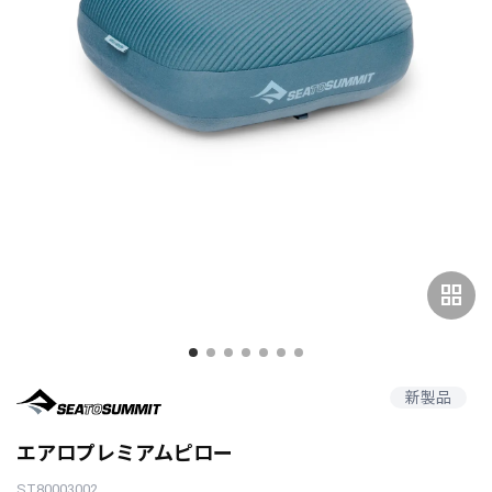
grid_view
新製品
エアロプレミアムピロー
ST80003002