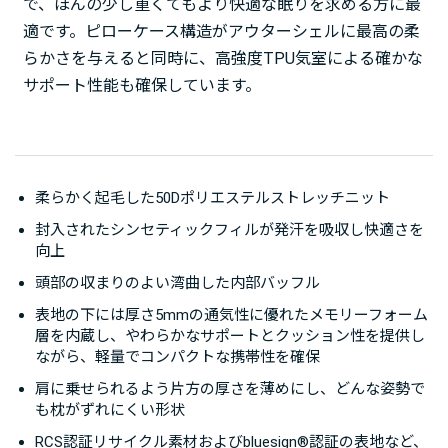
で、ほんの少し重くてもより快適な眠りを求める方に最
適です。ピローケース構造がアウターシェルに最高の柔
らかさを与えると同時に、高強度TPU気室による確かな
サポート性能も確保しています。
柔らかく起毛した50Dポリエステルストレッチニット
封入されたシンセティックフィルが発汗を吸収し快適さを
向上
頭部の収まりのよい湾曲した内部バッフル
表地の下には厚さ5mmの通気性に優れたメモリーフォーム
層を内蔵し、やわらかなサポートとクッション性を提供し
ながら、軽量でコンパクトな携帯性を確保
肩に乗せられるよう片方の厚さを薄めにし、どんな姿勢で
も枕がずれにくい形状
RCS認証リサイクル素材およびbluesign®認証の表地など、