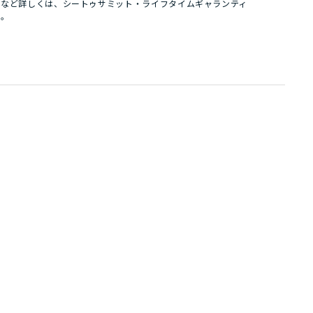
件など詳しくは、
シートゥサミット・ライフタイムギャランティ
い。