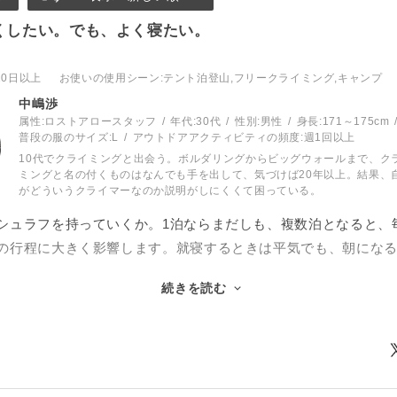
くしたい。でも、よく寝たい。
10日以上
お使いの使用シーン
:テント泊登山,フリークライミング,キャンプ
中嶋渉
属性:ロストアロースタッフ
年代:
30代
性別:
男性
身長:
171～175cm
普段の服のサイズ:
L
アウトドアアクティビティの頻度:
週1回以上
10代でクライミングと出会う。ボルダリングからビッグウォールまで、ク
ミングと名の付くものはなんでも手を出して、気づけば20年以上。結果、
がどういうクライマーなのか説明がしにくくて困っている。
シュラフを持っていくか。1泊ならまだしも、複数泊となると、
の行程に大きく影響します。就寝するときは平気でも、朝にな
てなんだかだるさが残る…ということもしばしば。だからとい
続きを読む
ュラフを分厚くしたりすれば荷物がどんどん嵩張っていってし
す。
ッグウォールでのビバークでこの問題に直面しました。そこで
ズンのシュラフとリアクターライナーとの組み合わせです。リア
けで、体感温度はずいぶん上がりますし、シュラフに入れっぱ