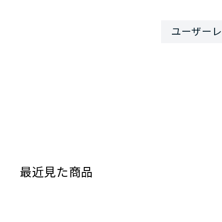
に収納するこ
サイズがギリ
んでしまえば
細かな工夫が
最近見た商品