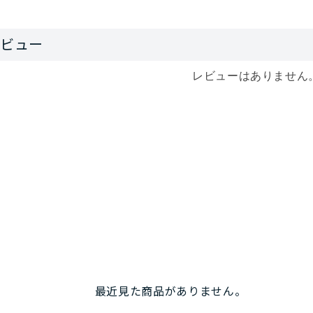
ともできます（シュラフにもともと付属しているコンプレッシ
ギリすぎるので、一回り大きいサックを用意することをおすす
雨具よりも小さくなりますが、ドローコードの開閉で温度調節
凝らされていますし、肌触りがいいのも個人的には気に入って
レビューはありません
最近見た商品がありません。