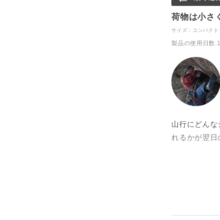
荷物は小さ
サイズ：コンパクト
製品の使用日数
:
山行にどんな
れるかが翌日
力が入ってい
増やしたりシ
構悩ましいで
僕の場合はビ
番薄い3シー
が一枚あるだ