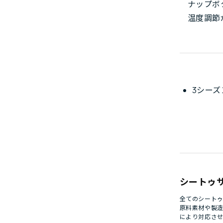
ナップボ
温度調節
3シー
シートゥ
全てのシート
原料素材や製
により対応さ