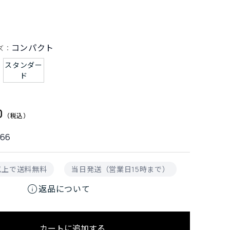
コンパクト
ズ：
スタンダー
ド
0
366
円以上で送料無料
当日発送（営業日15時まで）
info
返品について
カートに追加する