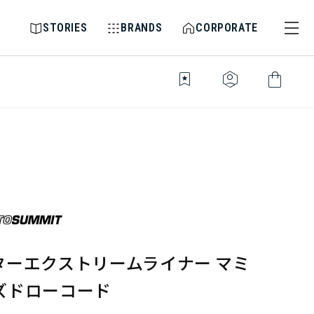
STORIES
BRANDS
CORPORATE
bookmark_star
identity_platform
shopping_bag
ターエクストリームライナー マミ
ズドローコード