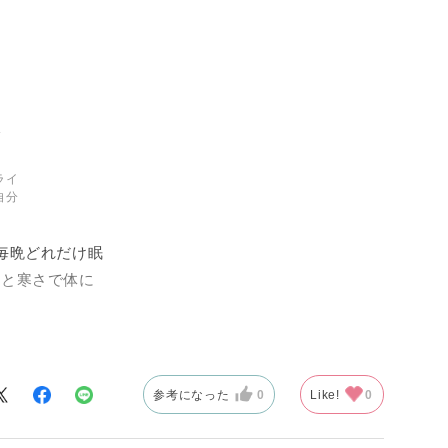
ライ
自分
毎晩どれだけ眠
ると寒さで体に
って、防寒着を
まう。これが結
閃いたのが、一
参考になった
0
Like!
0
クターライナー
なしにして一緒