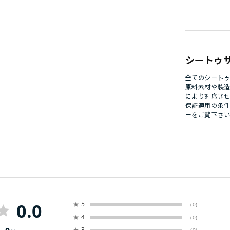
シートゥ
全てのシート
原料素材や製
により対応さ
保証適用の条
ー
をご覧下さ
0.0
★
5
(0)
★
4
(0)
★
3