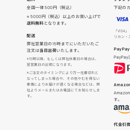
全国一律 500円（税込）
下記の
※ 5000円（税込）以上のお買い上げで
送料無料
となります。
「VISA
配送
リカン・
弊社営業日の15時までにいただいたご
PayPay
注文は
当日出荷
いたします。
PayP
※15時以降、もしくは弊社休業日の場合は、
翌営業日の出荷になります。
※ご注文のタイミングにより万一在庫切れと
なってしまった場合や、その他やむを得ない
Amazon
事情によりお届けが遅くなる場合などは、弊
社よりメールまたはお電話にてお知らせしま
Amaz
す。
す。
代金引