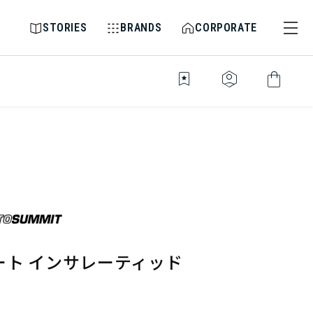
STORIES
BRANDS
CORPORATE
bookmark_star
identity_platform
shopping_bag
ート インサレーティッド