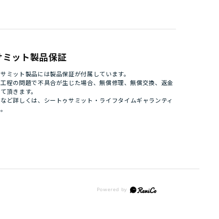
サミット製品保証
ゥサミット製品には製品保証が付属しています。
造工程の問題で不具合が生じた場合、無償修理、無償交換、返金
せて頂きます。
件など詳しくは、
シートゥサミット・ライフタイムギャランティ
い。