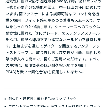
通気性に優れた防水透湿素材Evacを採用。優れたフィッ
ト感と必要充分な機能を備え、中～低山の使用に適して
います｡面ファスナーによる調節可能なフロント開閉機
構を採用。フィット感を高めつつ着脱もスムーズで、す
ねをしっかりと保護します。シューレースへのフックは
耐食性に優れた「316グレード」のステンレススチール
を採用。過酷な環境下でも確実なホールド力を維持しま
す。土踏まずを通してゲイターを固定するアンダーフッ
トストラップは、取り外しおよび交換が可能。摩耗した
際の手入れも簡単で、長くご愛用いただけます。すべて
の生地に、環境負荷の低い耐久撥水加工を採用。
PFAS(有機フッ素化合物)も使用していません。
耐久性と通気性に優れるEvacファブリック
フロントオープンの38mm面ファスナーは脚によくフィッ