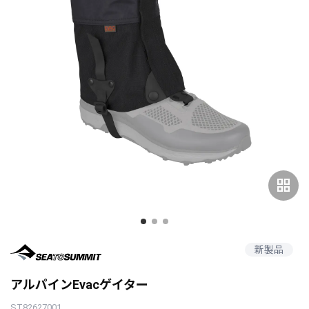
grid_view
新製品
アルパインEvacゲイター
ST82627001