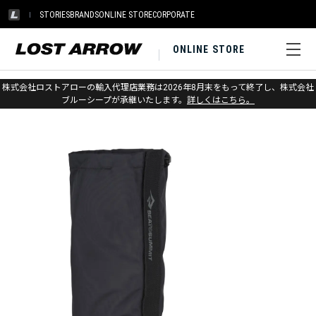
STORIES
BRANDS
ONLINE STORE
CORPORATE
ONLINE STORE
ホーム
>
シートゥサミット
>
アウトドアギア
株式会社ロストアローの輸入代理店業務は2026年8月末をもって終了し、株式会社
ブルーシープが承継いたします。
詳しくはこちら。