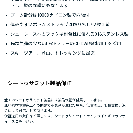
トし、脛の保護にもなります
ブーツ部分は1000Dナイロン製で内張付
傷みやすいボトムストラップは取り外し/交換可能
シューレースへのフックは耐食性に優れる316ステンレス製
環境負荷の少ないPFASフリーのC0 DWR撥水加工を採用
スキーツアー、登山、トレッキングに最適
シートゥサミット製品保証
全てのシートゥサミット製品には製品保証が付属しています。
原料素材や製造工程の問題で不具合が生じた場合、無償修理、無償交換、返
金により対応させて頂きます。
保証適用の条件など詳しくは、
シートゥサミット・ライフタイムギャランテ
ィー
をご覧下さい。