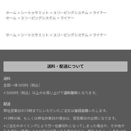
ホーム
>
シートゥサミット
>
スリーピングシステム
>
ライナー
ホーム
>
スリーピングシステム
>
ライナー
ホーム
>
シートゥサミット
>
スリーピングシステム
>
ライナー
送料・配送について
送料
全国一律 500円（税込）
※ 5000円（税込）以上のお買い上げで
送料無料
となります。
配送
弊社営業日の15時までにいただいたご注文は
当日出荷
いたします。
※15時以降、もしくは弊社休業日の場合は、翌営業日の出荷になります。
※ご注文のタイミングにより万一在庫切れとなってしまった場合や、その他や