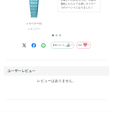
連結したらとても楽しそうで一
れー!!」と注目の的でした。朝方の冷え込みも安心で特
つのイベントになりました！
に大人からの支持が多かったです。
トラベラー7C
また日常使いとして、よく布団をはぶく小さい子供を
レギュラー
心配して起きてしまうママさんへ。
私の家庭ではライナーにいれて寝かしつけてしまえば掛
け布団を省いても包まっているので安心して寝ていま
参考になった
0
Like!
0
す。ライナー内も快適で小2の子供は大の字で寝れるほ
どでとても活躍しています。
レビューはありません。