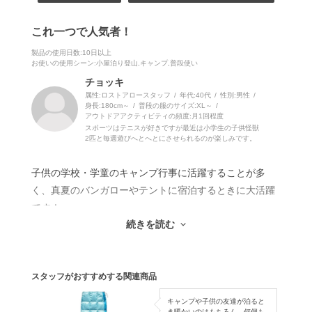
これ一つで人気者！
製品の使用日数
:10日以上
お使いの使用シーン
:小屋泊り登山,キャンプ,普段使い
チョッキ
属性:ロストアロースタッフ
年代:
40代
性別:
男性
身長:
180cm～
普段の服のサイズ:
XL～
アウトドアアクティビティの頻度:
月1回程度
スポーツはテニスが好きですが最近は小学生の子供怪獣
2匹と毎週遊びへとへとにさせられるのが楽しみです。
子供の学校・学童のキャンプ行事に活躍することが多
く、真夏のバンガローやテントに宿泊するときに大活躍
です！
続きを読む
多くの子供たちはキャンプといえばシュラフと多くの人
が中綿のシュラフを持ってきていて暑くて入っていられ
スタッフがおすすめする関連商品
ない。敷いて寝るだけでも厚い。。
キャンプや子供の友達が泊ると
そんな声が上がる中快適そうなこの商品をみて「なにそ
き暖かいのはもちろん、何個も