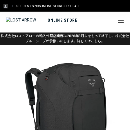
STORIES
BRANDS
ONLINE STORE
CORPORATE
ONLINE STORE
ホーム
>
オスプレー
>
トラベル
>
バックパック
株式会社ロストアローの輸入代理店業務は2026年8月末をもって終了し、株式会社
ブルーシープが承継いたします。
詳しくはこちら。