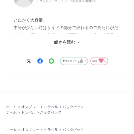
アウトドアアクティビティの頻度:
年3回以下
とにかく大容量。
中身が少ない時はサイドの部分で絞れるので見た目がだ
らしない感じにならず、また嵩張らなくなるので背負っ
続きを読む
た時の安定性も良くなります。
ほんとよく考えられています。
参考になった
0
Like!
1
飛行機預け荷物用でショルダーや腰パットがしまえる点
もほんとよく考えられていて、老舗のバッグメーカーの
ノウハウが詰め込まれています。
バッグパッカーには最強アイテムだと思います。
ホーム
>
オスプレー
>
トラベル
>
バックパック
ホーム
>
トラベル
>
バックパック
ホーム
>
オスプレー
>
トラベル
>
バックパック