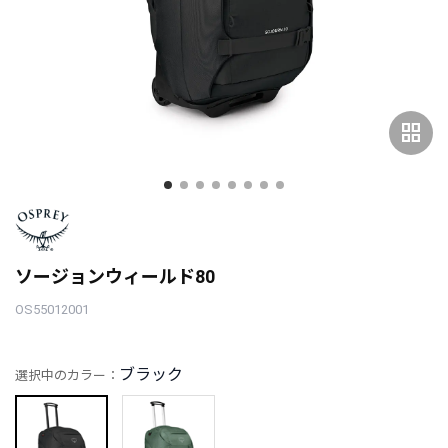
grid_view
ソージョンウィールド80
OS55012001
ブラック
選択中のカラー：