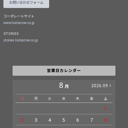
お問い合わせフォーム
コーポレートサイト
www.lostarrow.co.jp
STORIES
stories.lostarrow.co.jp
営業日カレンダー
8
2026.09
月
日
月
火
水
木
金
土
日
1
2
3
4
5
6
7
8
6