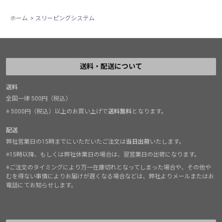
ホーム
>
スリーピングシステム
送料・配送について
送料
全国一律 500円（税込）
※ 5000円（税込）以上のお買い上げで
送料無料
となります。
配送
弊社営業日の15時までにいただいたご注文は
当日出荷
いたします。
※15時以降、もしくは弊社休業日の場合は、翌営業日の出荷になります。
※ご注文のタイミングにより万一在庫切れとなってしまった場合や、その他や
むを得ない事情によりお届けが遅くなる場合などは、弊社よりメールまたはお
電話にてお知らせします。