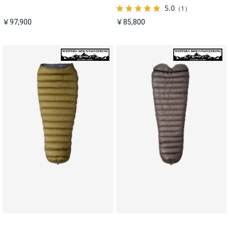
5.0
（1）
￥97,900
￥85,800