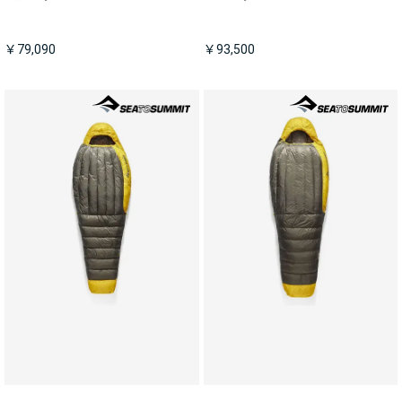
￥79,090
￥93,500