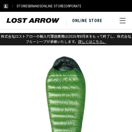
STORIES
BRANDS
ONLINE STORE
CORPORATE
ONLINE STORE
ホーム
>
ウエスタンマウンテニアリング
>
シュラフ
株式会社ロストアローの輸入代理店業務は2026年8月末をもって終了し、株式会社
ブルーシープが承継いたします。
詳しくはこちら。