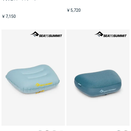
￥5,720
￥7,150