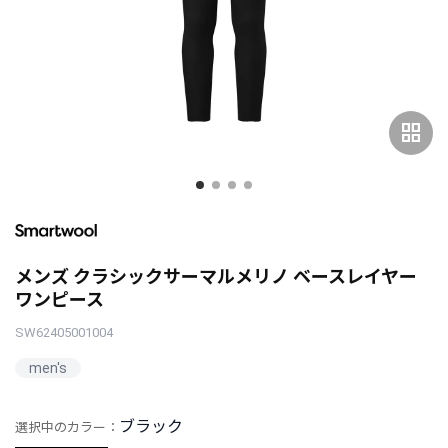
grid_view
メンズ クラシックサーマルメリノ ベースレイヤー
ワンピース
SW62405001004
men's
ブラック
選択中のカラー：