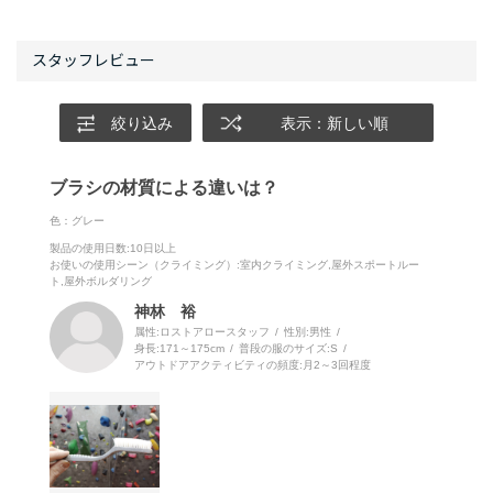
絞り込み
表示：新しい順
ブラシの材質による違いは？
色：グレー
製品の使用日数
:10日以上
お使いの使用シーン（クライミング）
:室内クライミング,屋外スポートルー
ト,屋外ボルダリング
神林 裕
属性:ロストアロースタッフ
性別:
男性
身長:
171～175cm
普段の服のサイズ:
S
アウトドアアクティビティの頻度:
月2～3回程度