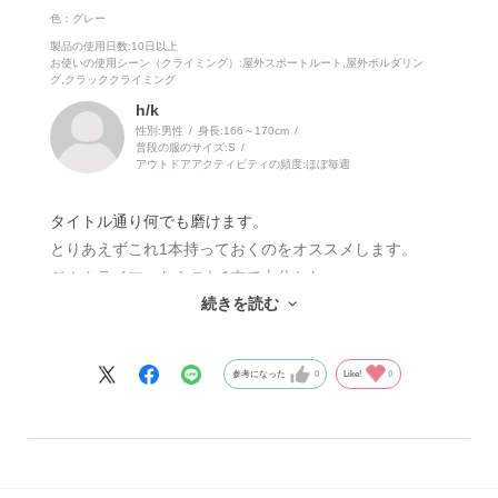
両者をどう使い分けたら良いか考えてみました。
色：グレー
製品の使用日数
:10日以上
お使いの使用シーン（クライミング）
:屋外スポートルート,屋外ボルダリン
・チョークの掻き出し力をあまり気にしない人→コスパ
グ,クラッククライミング
の良いビーガンボルダリングブラシ
h/k
・掻き出し力を重視する人→レイザーバックボアヘアブ
性別:
男性
身長:
166～170cm
普段の服のサイズ:
S
ラシ
アウトドアアクティビティの頻度:
ほぼ毎週
・ジムで登るのがメインで、岩場では滅多に登らない人
タイトル通り何でも磨けます。
→ジムのホールドは実際の岩場のホールドよりも形状や
とりあえずこれ1本持っておくのをオススメします。
表面のざらつき具合などが単純なことが多いため、シン
ジムクライマーならこれ1本で十分かと。
セティックと猪毛の掻き出し力の違いを明確に感じない
続きを読む
ただし、岩場ではこちらのシンセティック物では無く、
状況が多いと思います。ですので、よほど掻き出し力を
BDボルダリングブラシの動物毛の物の方が個人的には磨
気にする人以外は、コスパの良いビーガンボルダリング
きやすかったです。
ブラシでも良いのではと感じます。
参考になった
0
Like!
0
ブラシの形状もありポケットなどは特にそう感じまし
た。
・岩場で登るのがメインの人
→ホールド形状や岩質の多彩さを考慮するとレイザーバ
ックボアヘアブラシのほうが良いかも？