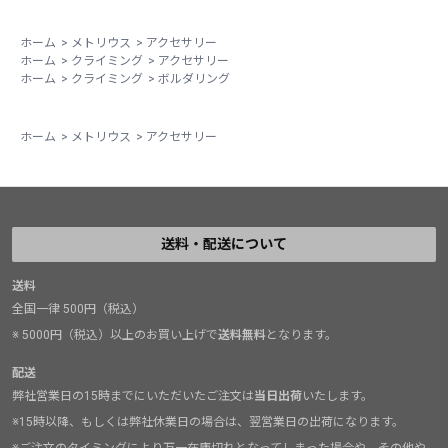
・マイナーなルートを登ることが多いクライマーや開拓
ホーム
>
メトリウス
>
アクセサリー
ホーム
>
クライミング
>
アクセサリー
クライマー
ホーム
>
クライミング
>
ボルダリング
→ホールド掃除の初期はビーガンボルダリングブラシ、
ホールドが安定してきたらレイザーバックボアヘアブラ
ホーム
>
メトリウス
>
アクセサリー
シ、と使い分けるのが良いように思います。
送料・配送について
送料
全国一律 500円（税込）
※ 5000円（税込）以上のお買い上げで
送料無料
となります。
配送
弊社営業日の15時までにいただいたご注文は
当日出荷
いたします。
※15時以降、もしくは弊社休業日の場合は、翌営業日の出荷になります。
※ご注文のタイミングにより万一在庫切れとなってしまった場合や、その他や