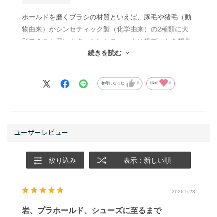
ホールドを磨くブラシの材質といえば、豚毛や猪毛（動
物由来）かシンセティック製（化学由来）の2種類に大
別できると思います。シンセティックは歯ブラシを想像
続きを読む
してもらうと分かりやすいかと思います。
形状が同じで材質が異なる２つのブラシ、ビーガンボル
参考になった
0
Like!
0
ダリングブラシ（シンセティック製）とレイザーバック
ボアヘアブラシ（猪毛、動物由来）、を実際に使用した
私の感想としては、シンセティックのほうが、ブラシの
減りが遅かったです。両者は同じ値段なので、長持ちす
るぶんシンセティックのほうがコスパが良いということ
になります。一方、ホールドの掻き出し力は猪毛のほう
絞り込み
表示：新しい順
が良いように感じました。特に、複雑な形状や細かい溝
に入り込んだチョークの掻き出しに関しては、シンセテ
ィックはコシが強すぎて、毛先が奥に溜まったチョーク
2026.5.28
にまで届いていないように思いました。
岩、プラホールド、シューズに至るまで