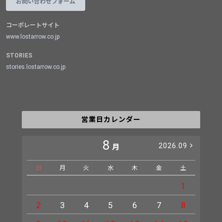
お問い合わせフォーム
コーポレートサイト
www.lostarrow.co.jp
STORIES
stories.lostarrow.co.jp
営業日カレンダー
8
2026.09
月
日
月
火
水
木
金
土
日
1
2
3
4
5
6
7
8
6