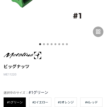
grid_view
ビッグナッツ
ME11220
#1グリーン
選択中のサイズ：
#1グリーン
#2イエロー
#3オレンジ
#4レッド