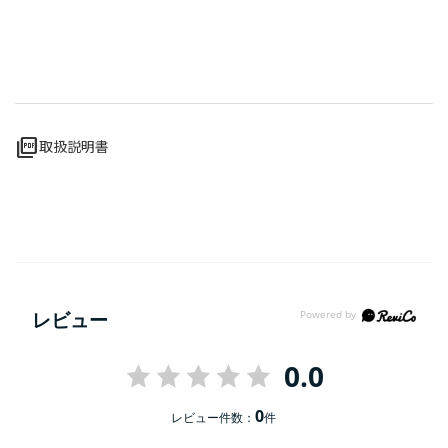
picture_as_pdf
取扱説明書
レビュー
0.0
0
レビュー件数：
件