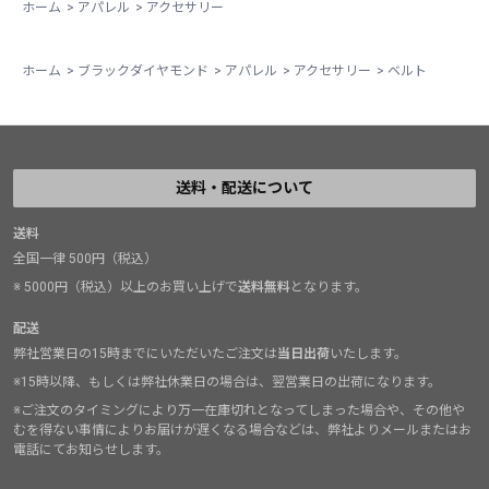
ホーム
>
アパレル
>
アクセサリー
ホーム
>
ブラックダイヤモンド
>
アパレル
>
アクセサリー
>
ベルト
送料・配送について
送料
全国一律 500円（税込）
※ 5000円（税込）以上のお買い上げで
送料無料
となります。
配送
弊社営業日の15時までにいただいたご注文は
当日出荷
いたします。
※15時以降、もしくは弊社休業日の場合は、翌営業日の出荷になります。
※ご注文のタイミングにより万一在庫切れとなってしまった場合や、その他や
むを得ない事情によりお届けが遅くなる場合などは、弊社よりメールまたはお
電話にてお知らせします。