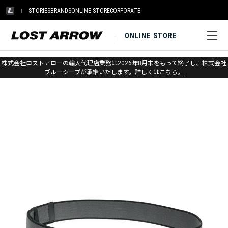
STORIES
BRANDS
ONLINE STORE
CORPORATE
ONLINE STORE
ホーム
>
ブラックダイヤモンド
>
アパレル
>
アクセサリー
>
ベルト
株式会社ロストアローの輸入代理店業務は2026年8月末をもって終了し、株式会社
ブルーシープが承継いたします。
詳しくはこちら。