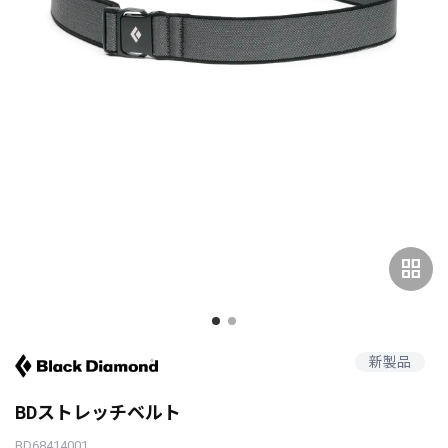
grid_view
新製品
BDストレッチベルト
BD68414001