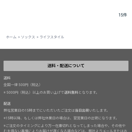
15
件
ホーム
>
ソックス
>
ライフスタイル
送料・配送について
送料
全国一律 500円（税込）
※ 5000円（税込）以上のお買い上げで
送料無料
となります。
配送
弊社営業日の15時までにいただいたご注文は
当日出荷
いたします。
※15時以降、もしくは弊社休業日の場合は、翌営業日の出荷になります。
※ご注文のタイミングにより万一在庫切れとなってしまった場合や、その他や
むを得ない事情によりお届けが遅くなる場合などは、弊社よりメールまたはお